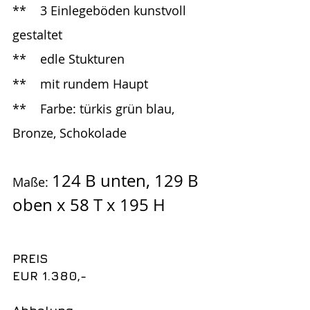
**	3 Einlegeböden kunstvoll 
gestaltet
**	edle Stukturen 
**	mit rundem Haupt
**	Farbe: türkis grün blau, 
Bronze, Schokolade 
124 B unten, 129 B 
Maße: 
oben x 58 T x 195 H
PREIS
EUR 1.380,- 