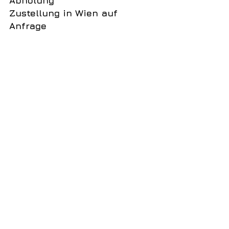
Abholung
Zustellung in Wien auf 
Anfrage
ANFRAGEN/ BESTELLUNGEN:
vintagefacelift@camaamusic.com
 Ref: 
2023-THE-KA3 
Alle ansehen
Aktuelle Beiträge