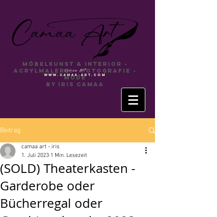
Möbelkunst & INTERIOR -
Acrylmalerei - Fotografie -
Camaa
Art
www.camaa-art.com
Mode
by Iris Camaa
Beitrag
camaa art - iris
1. Juli 2023
1 Min. Lesezeit
(SOLD) Theaterkasten -
Garderobe oder
Bücherregal oder