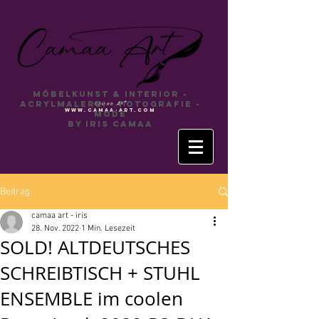
Möbelkunst & INTERIOR -
Acrylmalerei - Fotografie -
Camaa
Art
www.camaa-art.com
Mode
by Iris Camaa
Beitrag
camaa art - iris
28. Nov. 2022
1 Min. Lesezeit
SOLD! ALTDEUTSCHES
SCHREIBTISCH + STUHL
ENSEMBLE im coolen