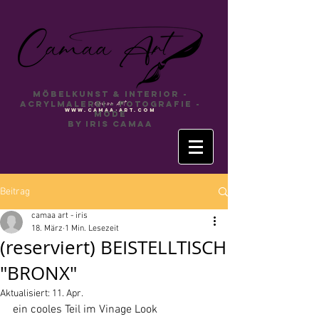
Möbelkunst & INTERIOR -
Acrylmalerei - Fotografie -
Camaa
Art
www.camaa-art.com
Mode
by Iris Camaa
Beitrag
camaa art - iris
18. März
1 Min. Lesezeit
(reserviert) BEISTELLTISCH
"BRONX"
Aktualisiert:
11. Apr.
ein cooles Teil im Vinage Look