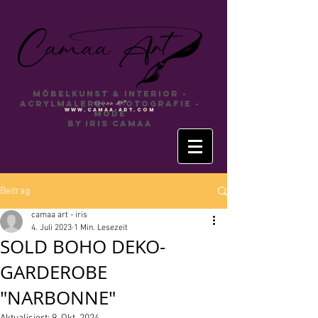
Möbelkunst & INTERIOR -
Acrylmalerei - Fotografie -
Camaa
Art
www.camaa-art.com
Mode
by Iris Camaa
Beitrag
camaa art - iris
4. Juli 2023
1 Min. Lesezeit
SOLD BOHO DEKO-
GARDEROBE
"NARBONNE"