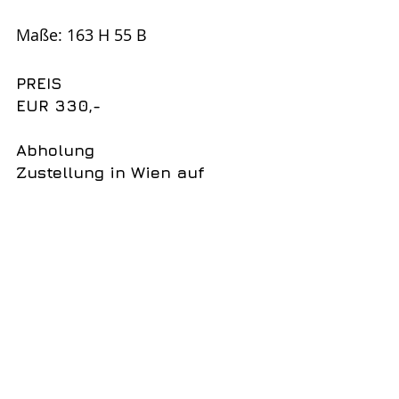
Maße: 163 H 55 B
PREIS
EUR 330,-
Abholung
Zustellung in Wien auf 
Anfrage
ANFRAGEN/ BESTELLUNGEN:
vintagefacelift@camaamusic.com
 Ref: 
2023-G1-NB02 