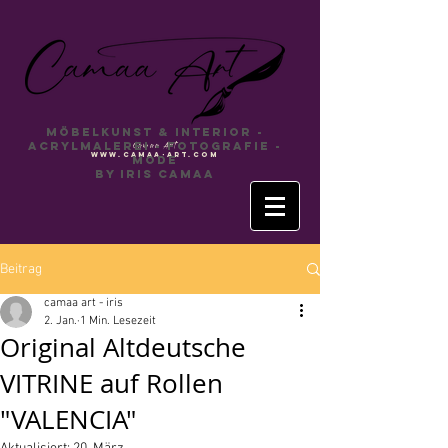
Möbelkunst & INTERIOR -
Acrylmalerei - Fotografie -
Camaa
Art
www.camaa-art.com
Mode
by Iris Camaa
Beitrag
camaa art - iris
2. Jan.
1 Min. Lesezeit
Original Altdeutsche
VITRINE auf Rollen
"VALENCIA"