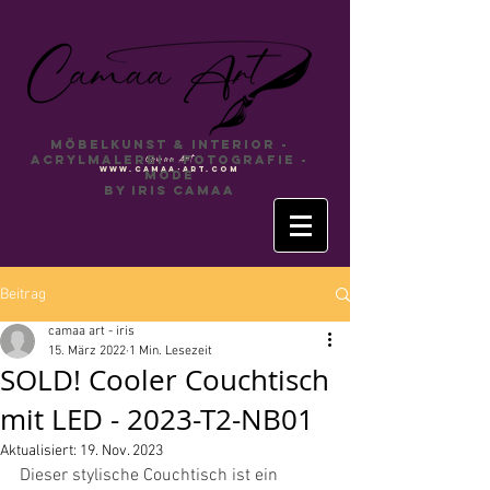
Möbelkunst & INTERIOR -
Acrylmalerei - Fotografie -
Camaa
Art
www.camaa-art.com
Mode
by Iris Camaa
Beitrag
camaa art - iris
15. März 2022
1 Min. Lesezeit
SOLD! Cooler Couchtisch
mit LED - 2023-T2-NB01
Aktualisiert:
19. Nov. 2023
Dieser stylische Couchtisch ist ein 