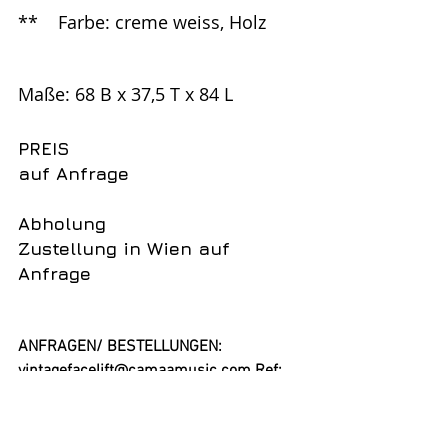
**	Farbe: creme weiss, Holz
Maße: 68 B x 37,5 T x 84 L
PREIS
auf Anfrage
Abholung
Zustellung in Wien auf 
Anfrage
ANFRAGEN/ BESTELLUNGEN:
vintagefacelift@camaamusic.com
 Ref: 
2023-T2-NB01 