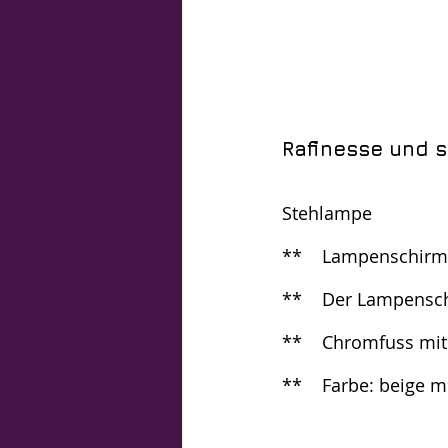
Rafinesse und s
Stehlampe
**	Lampenschirm
**	Der Lampens
**	Chromfuss mi
**	Farbe: beige