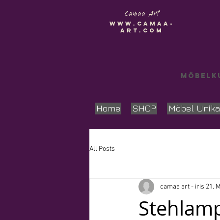
Camaa
Art
www.camaa-
art.com
Möbelku
Home
SHOP
Möbel Unika
All Posts
camaa art - iris
21. 
Stehlamp