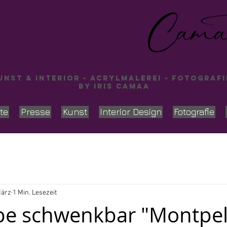
nst & INTERIOR - Acrylmalerei - Fotografi
by Iris Camaa
te
Presse
Kunst
Interior Design
Fotografie
März
1 Min. Lesezeit
e schwenkbar "Montpell