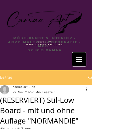
Möbelkunst & INTERIOR -
Acrylmalerei - Fotografie -
Camaa
Art
www.camaa-art.com
Mode
by Iris Camaa
Beitrag
camaa art - iris
29. Nov. 2025
1 Min. Lesezeit
(RESERVIERT) Stil-Low
Board - mit und ohne
Auflage "NORMANDIE"