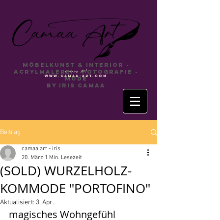
Möbelkunst & INTERIOR -
Acrylmalerei - Fotografie -
Camaa
Art
www.camaa-art.com
Mode
by Iris Camaa
Beitrag
camaa art - iris
20. März
1 Min. Lesezeit
(SOLD) WURZELHOLZ-
KOMMODE "PORTOFINO"
Aktualisiert:
3. Apr.
magisches Wohngefühl