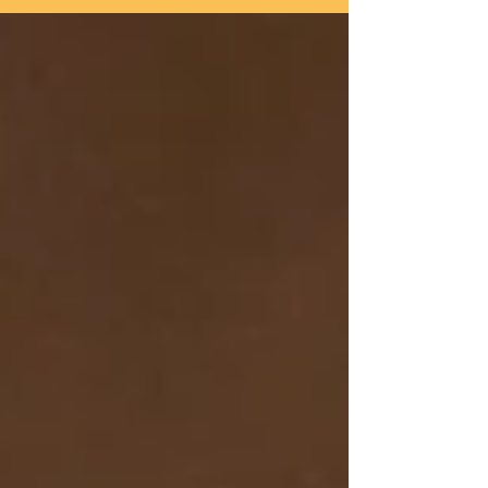
Ich arbeite vor allem mit hochwertigen Stilmöbeln und
Möbeln mit Geschichte – Stücke, die Qualität,
Charakter und Zeitlosigkeit in sich tragen. Statt sie zu
ersetzen, schenke ich ihnen ein neues Kapitel: durch
handwerkliche Überarbeitung, künstlerische Akzente
und ein feines Gespür für Material, Farbe und Form.
Als Musikerin und Künstlerin ist mein Blick geprägt von
anderen Kunstformen. Diese Erfahrung fließt spürbar
in meine Arbeit ein – jedes Möbel erzählt seine eigene
Geschichte, jenseits von Trends und
Massenproduktion.
Manchmal entsteht zu einem Möbelstück sogar ein
passendes Acrylbild – als dialogisches Kunstwerk, das
Raum, Objekt und Bild miteinander verbindet.
Camaa Art richtet sich an Menschen, die das
Besondere schätzen. An diejenigen, die über den
Tellerrand schauen, Wert auf Qualität legen und sich
bewusst für Unikate entscheiden – Möbelstücke, die
nicht nur eingerichtet, sondern erlebt werden.
Kein Stück gleicht dem anderen.
Und genau das macht sie wertvoll.